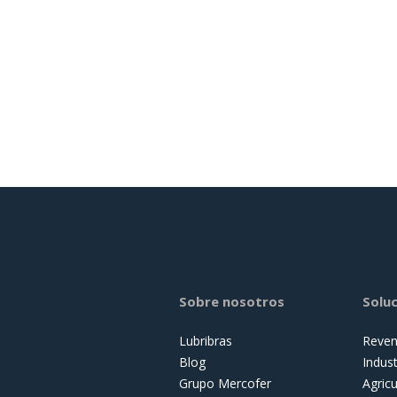
Sobre nosotros
Solu
Lubribras
Reven
Blog
Indust
Grupo Mercofer
Agricu