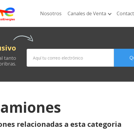
Nosotros
Canales de Venta
Contac
usivo
Qu
al tanto
bribras.
amiones
ones relacionadas a esta categoria