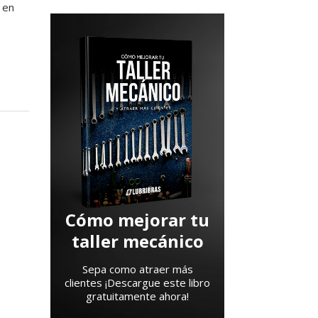
 en
Cómo mejorar tu
taller mecánico
Sepa como atraer más
clientes ¡Descargue este libro
gratuitamente ahora!