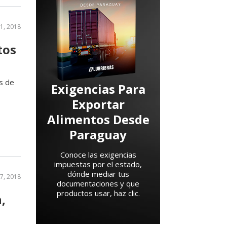
11, 2018
tos
es de
Exigencias Para
Exportar
Alimentos Desde
Paraguay
Conoce las exigencias
impuestas por el estado,
dónde mediar tus
27, 2018
documentaciones y que
productos usar, haz clic.
,