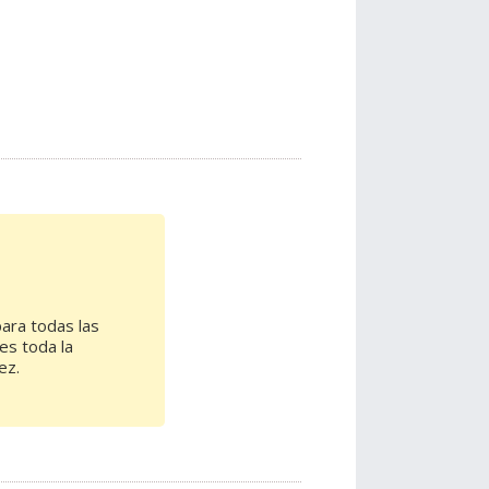
ara todas las
es toda la
ez.