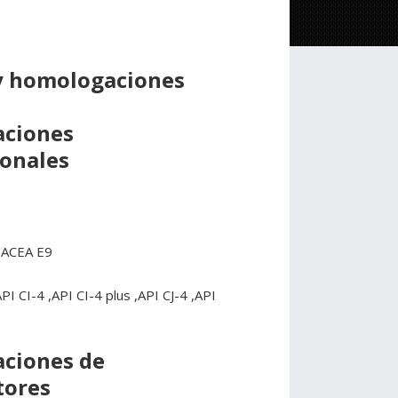
y homologaciones
aciones
ionales
,ACEA E9
I CI-4 ,API CI-4 plus ,API CJ-4 ,API
aciones de
tores