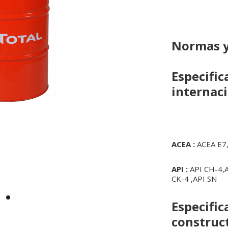
Normas 
Especific
internac
ACEA :
ACEA E7
API :
API CH-4,AP
CK-4 ,API SN
Especific
construc