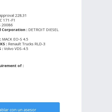
pproval 228.31
 171-F1
 20086
 Corporation :
DETROIT DIESEL
:
MACK EO-S 4.5
KS :
Renault Trucks RLD-3
 :
Volvo VDS-4.5
uirement of :
blar con un asesor