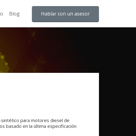
to
Blog
Hablar con un asesor
-sintético para motores diesel de
os basado en la última especificación