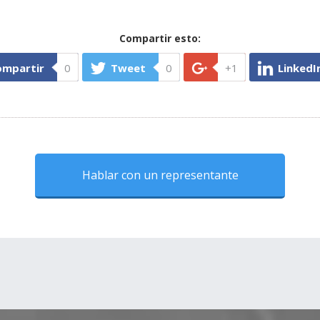
Compartir esto:
ompartir
0
Tweet
0
+1
LinkedI
Hablar con un representante