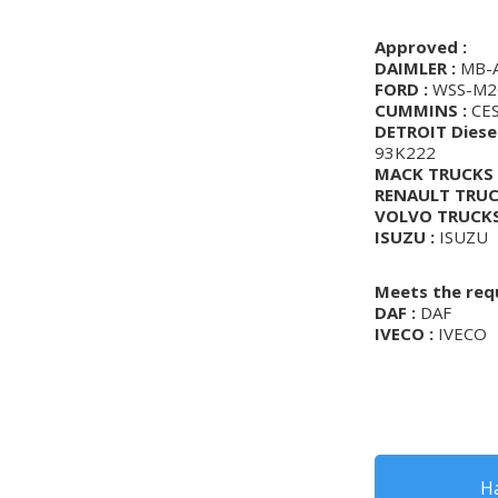
Approved :
DAIMLER :
MB-A
FORD :
WSS-M2C
CUMMINS :
CES
DETROIT Diesel
93K222
MACK TRUCKS 
RENAULT TRUC
VOLVO TRUCKS
ISUZU :
ISUZU
Meets the req
DAF :
DAF
IVECO :
IVECO
Ha